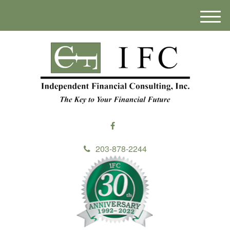
M
e
n
u
203-878-2244